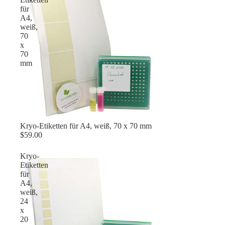
für
A4,
weiß,
70
x
70
mm
Kryo-Etiketten für A4, weiß, 70 x 70 mm
$59.00
Kryo-
Etiketten
für
A4,
weiß,
24
x
20