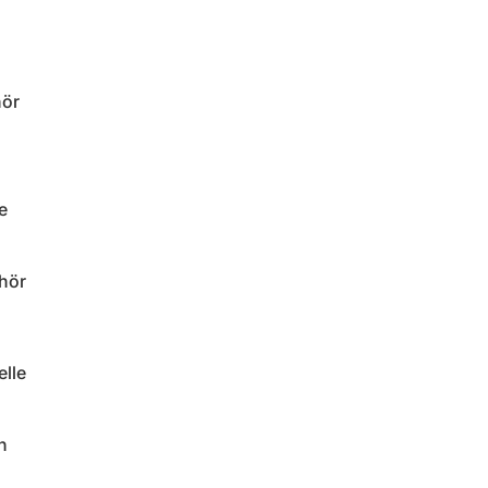
hör
e
hör
lle
n