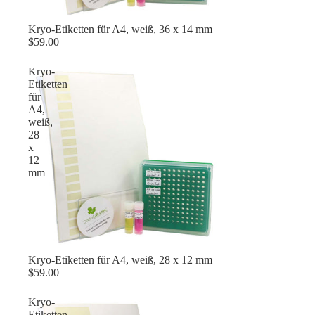
Kryo-Etiketten für A4, weiß, 36 x 14 mm
$59.00
Kryo-
Etiketten
für
A4,
weiß,
28
x
12
mm
Kryo-Etiketten für A4, weiß, 28 x 12 mm
$59.00
Kryo-
Etiketten