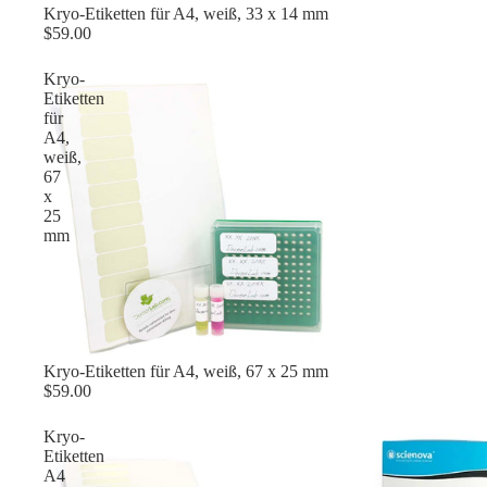
Kryo-Etiketten für A4, weiß, 33 x 14 mm
$59.00
Kryo-
Etiketten
für
A4,
weiß,
67
x
25
mm
Kryo-Etiketten für A4, weiß, 67 x 25 mm
$59.00
Kryo-
Etiketten
A4