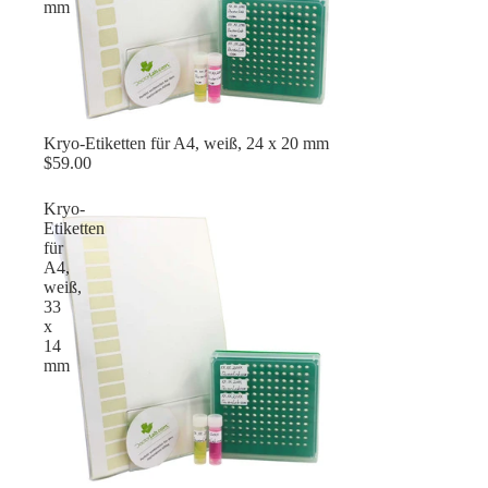
mm
Kryo-Etiketten für A4, weiß, 24 x 20 mm
$59.00
Kryo-
Etiketten
für
A4,
weiß,
33
x
14
mm