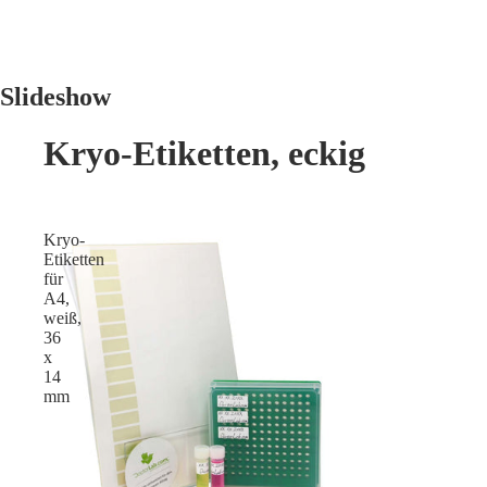
Slideshow
Kryo-Etiketten, eckig
Kryo-
Etiketten
für
A4,
weiß,
36
x
14
mm