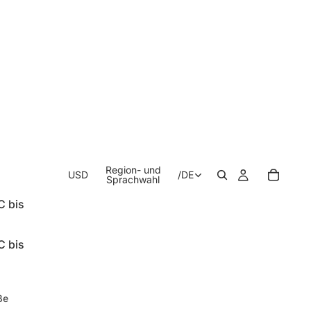
Region- und
USD
/
DE
Sprachwahl
C bis
C bis
ße