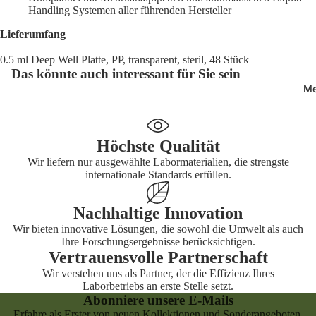
Handling Systemen aller führenden Hersteller
n
Labor-Etik
Lieferumfang
Visitenmä
Form
Hosen
0.5 ml Deep Well Platte, PP, transparent, steril, 48 Stück
Labor-Eti
Das könnte auch interessant für Sie sein
Messgerä
eckig
Me
Labor-Eti
rund
Höchste Qualität
Wir liefern nur ausgewählte Labormaterialien, die strengste
internationale Standards erfüllen.
Nachhaltige Innovation
Wir bieten innovative Lösungen, die sowohl die Umwelt als auch
Ihre Forschungsergebnisse berücksichtigen.
Vertrauensvolle Partnerschaft
Wir verstehen uns als Partner, der die Effizienz Ihres
Laborbetriebs an erste Stelle setzt.
Abonniere unsere E-Mails
Erfahre als Erster von neuen Kollektionen und Sonderangeboten.