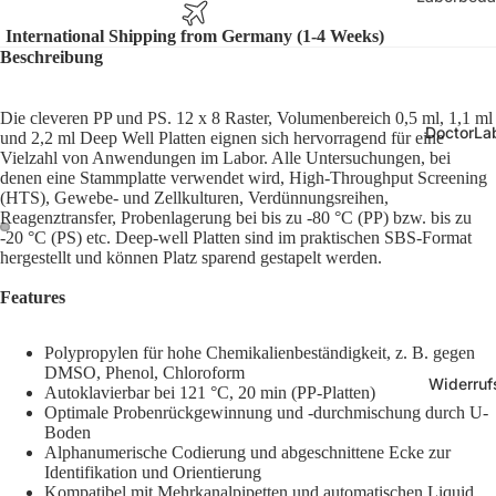
Größe
Laborgla
International Shipping from Germany (1-4 Weeks)
10 mm, r
Zubehör
Beschreibung
24 x 20 
Laborsich
28 x 12 
Die cleveren PP und PS. 12 x 8 Raster, Volumenbereich 0,5 ml, 1,1 ml
Pipetten 
DoctorLab
und 2,2 ml Deep Well Platten eignen sich hervorragend für eine
33 x 14 
Vielzahl von Anwendungen im Labor. Alle Untersuchungen, bei
Kunststo
denen eine Stammplatte verwendet wird, High-Throughput Screening
36 x 14 
e
(HTS), Gewebe- und Zellkulturen, Verdünnungsreihen,
Reagenztransfer, Probenlagerung bei bis zu -80 °C (PP) bzw. bis zu
67 x 25 
Präparie
-20 °C (PS) etc. Deep-well Platten sind im praktischen SBS-Format
hergestellt und können Platz sparend gestapelt werden.
70 x 70 
Mikrosko
hör
Features
Kryo-Etike
Form
Polypropylen für hohe Chemikalienbeständigkeit, z. B. gegen
Medizinbe
DMSO, Phenol, Chloroform
Kryo-Etik
Widerruf
Anatomi
Autoklavierbar bei 121 °C, 20 min (PP-Platten)
eckig
Optimale Probenrückgewinnung und -durchmischung durch U-
Modelle
Boden
Kryo-Etik
Physioth
Alphanumerische Codierung und abgeschnittene Ecke zur
Identifikation und Orientierung
rund
Diagnost
Kompatibel mit Mehrkanalpipetten und automatischen Liquid