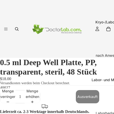
Kryo-/Labo
nach Anw
0.5 ml Deep Well Platte, PP,
Kryo-Etik
(-196°C b
transparent, steril, 48 Stück
+121°C)
$18.00
Labor- und M
Versandkosten werden beim Checkout berechnet.
Labor-Eti
40027
(-20°C bi
Menge
Menge
verringern
erhöhen
Ausverkauft
+121°C)
Kryo-Etike
Lieferzeit ca. 2-3 Werktage innerhalb Deutschlands.
Laborbeda