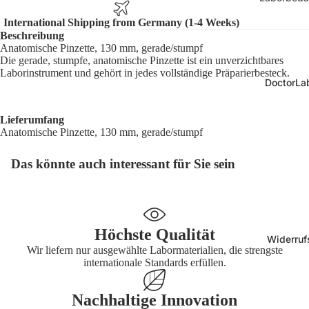
Größe
Laborgla
International Shipping from Germany (1-4 Weeks)
10 mm, r
Zubehör
Beschreibung
Anatomische Pinzette, 130 mm, gerade/stumpf
24 x 20 
Laborsich
Die gerade, stumpfe, anatomische Pinzette ist ein unverzichtbares
28 x 12 
Laborinstrument und gehört in jedes vollständige Präparierbesteck.
Pipetten 
DoctorLab
33 x 14 
Kunststo
36 x 14 
Lieferumfang
e
Anatomische Pinzette, 130 mm, gerade/stumpf
67 x 25 
Präparie
Das könnte auch interessant für Sie sein
70 x 70 
Mikrosko
hör
Kryo-Etike
Form
Medizinbe
Höchste Qualität
Kryo-Etik
Widerruf
Anatomi
Wir liefern nur ausgewählte Labormaterialien, die strengste
eckig
Modelle
internationale Standards erfüllen.
Kryo-Etik
Physioth
rund
Nachhaltige Innovation
Diagnost