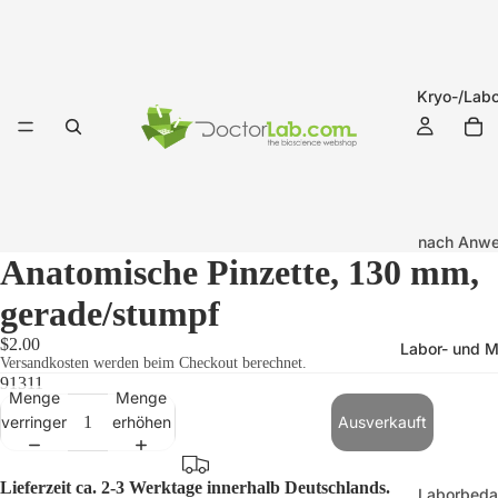
Kryo-/Labo
nach Anw
Anatomische Pinzette, 130 mm,
Kryo-Etik
(-196°C b
gerade/stumpf
+121°C)
$2.00
Labor- und M
Versandkosten werden beim Checkout berechnet.
Labor-Eti
91311
(-20°C bi
Menge
Menge
verringern
erhöhen
Ausverkauft
+121°C)
Kryo-Etike
Lieferzeit ca. 2-3 Werktage innerhalb Deutschlands.
Laborbeda