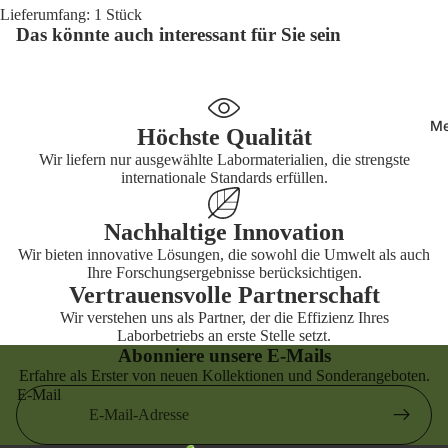
Lieferumfang: 1 Stück
n
Das könnte auch interessant für Sie sein
Labor-Etik
Visitenmä
Form
Hosen
Labor-Eti
Messgerä
eckig
Me
Höchste Qualität
Labor-Eti
Wir liefern nur ausgewählte Labormaterialien, die strengste
rund
internationale Standards erfüllen.
Nachhaltige Innovation
Wir bieten innovative Lösungen, die sowohl die Umwelt als auch
Ihre Forschungsergebnisse berücksichtigen.
Vertrauensvolle Partnerschaft
Wir verstehen uns als Partner, der die Effizienz Ihres
Laborbetriebs an erste Stelle setzt.
Abonniere unsere E-Mails
Erfahre als Erster von neuen Kollektionen und Sonderangeboten.
E-Mail