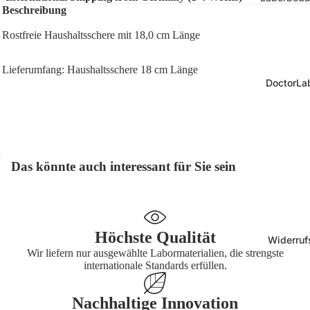
Größe
Beschreibung
Laborgla
10 mm, r
Rostfreie Haushaltsschere mit 18,0 cm Länge
Zubehör
24 x 20 
Laborsich
Lieferumfang: Haushaltsschere 18 cm Länge
28 x 12 
Pipetten 
DoctorLab
33 x 14 
Kunststo
36 x 14 
e
67 x 25 
Präparie
70 x 70 
Das könnte auch interessant für Sie sein
Mikrosko
hör
Kryo-Etike
Form
Medizinbe
Höchste Qualität
Kryo-Etik
Widerruf
Anatomi
Wir liefern nur ausgewählte Labormaterialien, die strengste
eckig
Modelle
internationale Standards erfüllen.
Kryo-Etik
Physioth
rund
Nachhaltige Innovation
Diagnost