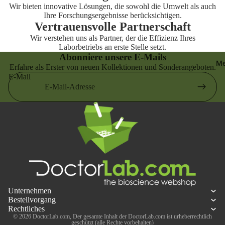
Wir bieten innovative Lösungen, die sowohl die Umwelt als auch
n
Ihre Forschungsergebnisse berücksichtigen.
Labor-Etik
Vertrauensvolle Partnerschaft
Visitenmä
Form
Wir verstehen uns als Partner, der die Effizienz Ihres
Hosen
Labor-Eti
Laborbetriebs an erste Stelle setzt.
Messgerä
eckig
Abonniere unsere E-Mails
Me
Erfahre als Erster von neuen Kollektionen und Sonderangeboten.
Labor-Eti
E-Mail
rund
Unternehmen
Bestellvorgang
Rechtliches
© 2026
DoctorLab.com
, Der gesamte Inhalt der DoctorLab.com ist urheberrechtlich
geschützt (alle Rechte vorbehalten)