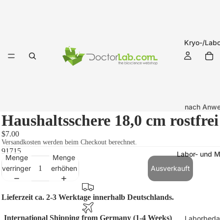
Kryo-/Labo
nach Anw
Haushaltsschere 18,0 cm rostfrei
Kryo-Etik
(-196°C b
$7.00
Versandkosten werden beim Checkout berechnet.
+121°C)
91715
Labor- und M
Menge
Menge
Labor-Eti
verringern
erhöhen
Ausverkauft
(-20°C bi
+121°C)
Lieferzeit ca. 2-3 Werktage innerhalb Deutschlands.
Kryo-Etike
International Shipping from Germany (1-4 Weeks)
Laborbeda