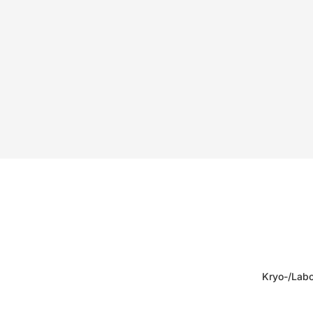
Kryo-/Labo