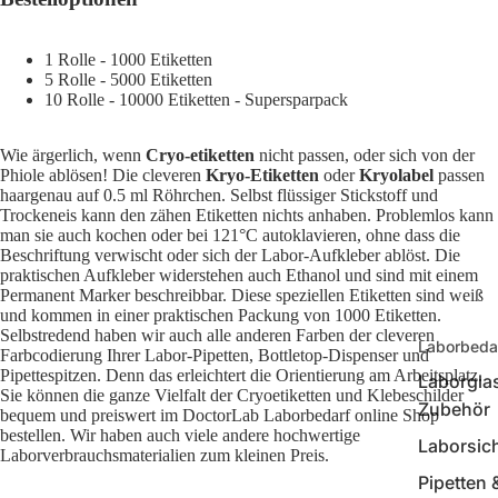
1 Rolle - 1000 Etiketten
5 Rolle - 5000 Etiketten
10 Rolle - 10000 Etiketten
- Supersparpack
Wie ärgerlich, wenn
Cryo-etiketten
nicht passen, oder sich von der
Phiole ablösen! Die cleveren
Kryo-Etiketten
oder
Kryolabel
passen
haargenau auf 0.5 ml Röhrchen. Selbst flüssiger Stickstoff und
Trockeneis kann den zähen Etiketten nichts anhaben. Problemlos kann
man sie auch kochen oder bei 121°C autoklavieren, ohne dass die
Beschriftung verwischt oder sich der Labor-Aufkleber ablöst. Die
praktischen Aufkleber widerstehen auch Ethanol und sind mit einem
Permanent Marker beschreibbar. Diese speziellen Etiketten sind weiß
und kommen in einer praktischen Packung von 1000 Etiketten.
Selbstredend haben wir auch alle anderen Farben der cleveren
Laborbeda
Farbcodierung Ihrer Labor-Pipetten, Bottletop-Dispenser und
Pipettespitzen. Denn das erleichtert die Orientierung am Arbeitsplatz.
Laborgla
Sie können die ganze Vielfalt der Cryoetiketten und Klebeschilder
Zubehör
bequem und preiswert im DoctorLab Laborbedarf online Shop
bestellen. Wir haben auch viele andere hochwertige
Laborsich
Laborverbrauchsmaterialien zum kleinen Preis.
Pipetten 