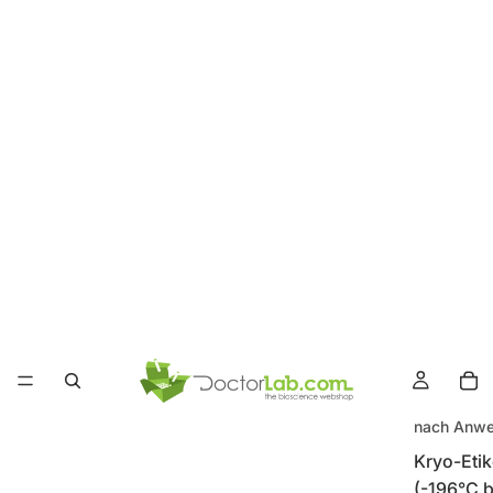
nach Anw
Kryo-Etik
(-196°C b