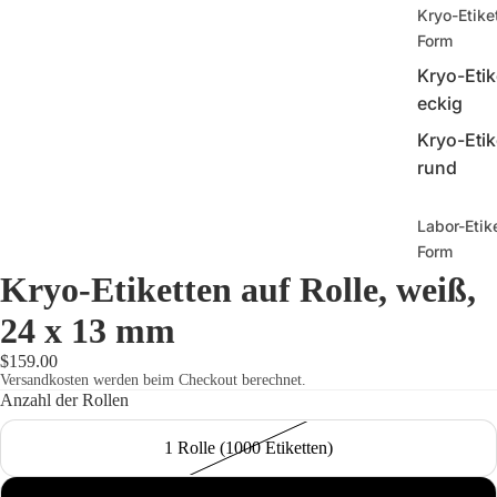
Kryo-Etike
Form
Kryo-Etik
eckig
Kryo-Etik
rund
Labor-Etik
Form
Kryo-Etiketten auf Rolle, weiß,
Labor-Eti
eckig
24 x 13 mm
Labor-Eti
$159.00
rund
Versandkosten werden beim Checkout berechnet.
Anzahl der Rollen
1 Rolle (1000 Etiketten)