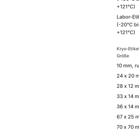
+121°C)
Labor-Eti
(-20°C bi
+121°C)
Kryo-Etike
Größe
10 mm, r
24 x 20 
28 x 12 
33 x 14 
36 x 14 
67 x 25 
70 x 70 