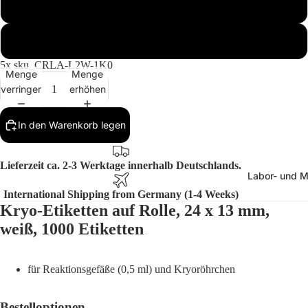
5 Rolle (5000 Etiketten)
10 Rolle (10000 Etiketten) Supersparpack
5x sku_CRLA-L2W-1K0
Menge
Menge
verringern
erhöhen
In den Warenkorb legen
Lieferzeit ca. 2-3 Werktage innerhalb Deutschlands.
Labor- und M
International Shipping from Germany (1-4 Weeks)
Kryo-Etiketten auf Rolle, 24 x 13 mm,
weiß, 1000 Etiketten
für Reaktionsgefäße (0,5 ml) und Kryoröhrchen
Bestelloptionen