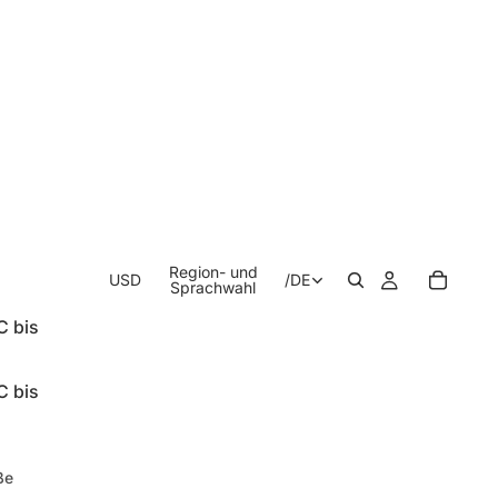
Region- und
USD
/
DE
Sprachwahl
C bis
C bis
ße