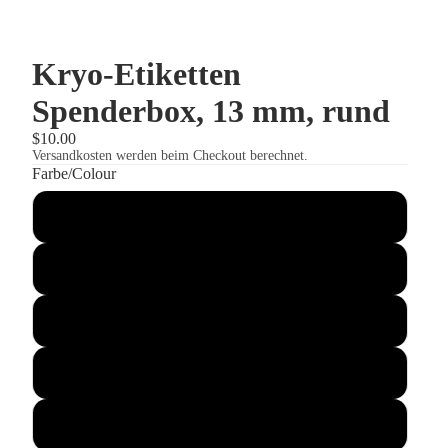
Kryo-Etiketten
Spenderbox, 13 mm, rund
$10.00
Versandkosten werden beim Checkout berechnet.
Farbe/Colour
weiß (Artikelnr. 50240)
rot (Artikelnr. 50241)
blau (Artikelnr. 50242)
grün (Artikelnr. 50243)
gelb (Artikelnr. 50244)