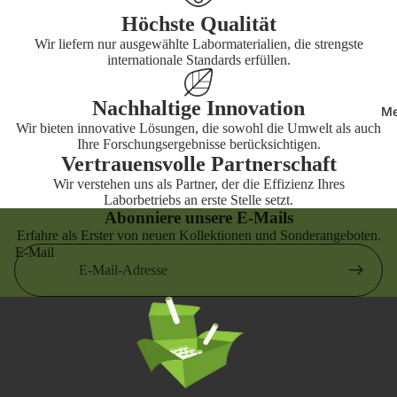
n
Höchste Qualität
Labor-Etik
Wir liefern nur ausgewählte Labormaterialien, die strengste
Visitenmä
Form
internationale Standards erfüllen.
Hosen
Labor-Eti
Messgerä
eckig
Nachhaltige Innovation
Me
Labor-Eti
Wir bieten innovative Lösungen, die sowohl die Umwelt als auch
Ihre Forschungsergebnisse berücksichtigen.
rund
Vertrauensvolle Partnerschaft
Wir verstehen uns als Partner, der die Effizienz Ihres
Laborbetriebs an erste Stelle setzt.
Abonniere unsere E-Mails
Erfahre als Erster von neuen Kollektionen und Sonderangeboten.
E-Mail