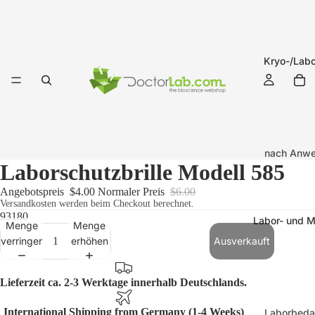
Kryo-/Labo
nach Anw
Laborschutzbrille Modell 585
Kryo-Etik
(-196°C b
Angebotspreis
$4.00
Normaler Preis
$6.00
Versandkosten werden beim Checkout berechnet.
+121°C)
93180
Labor- und M
Menge
Menge
Labor-Eti
verringern
erhöhen
Ausverkauft
(-20°C bi
+121°C)
Lieferzeit ca. 2-3 Werktage innerhalb Deutschlands.
Kryo-Etike
International Shipping from Germany (1-4 Weeks)
Laborbeda