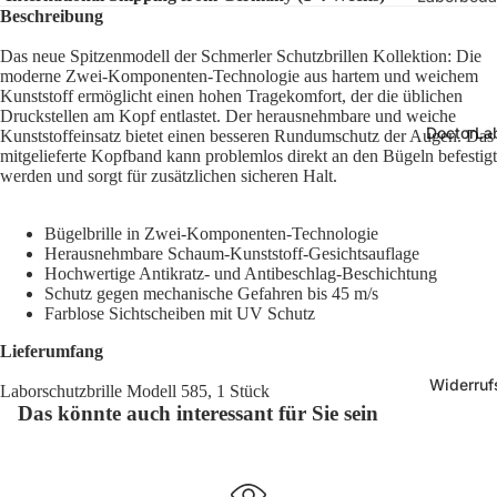
Größe
Beschreibung
Laborgla
10 mm, r
Das neue Spitzenmodell der Schmerler Schutzbrillen Kollektion: Die
Zubehör
moderne Zwei-Komponenten-Technologie aus hartem und weichem
24 x 20 
Laborsich
Kunststoff ermöglicht einen hohen Tragekomfort, der die üblichen
Druckstellen am Kopf entlastet. Der herausnehmbare und weiche
28 x 12 
Pipetten 
DoctorLab
Kunststoffeinsatz bietet einen besseren Rundumschutz der Augen. Das
33 x 14 
mitgelieferte Kopfband kann problemlos direkt an den Bügeln befestigt
Kunststo
werden und sorgt für zusätzlichen sicheren Halt.
36 x 14 
e
67 x 25 
Präparie
Bügelbrille in Zwei-Komponenten-Technologie
Herausnehmbare Schaum-Kunststoff-Gesichtsauflage
70 x 70 
Mikrosko
Hochwertige Antikratz- und Antibeschlag-Beschichtung
Schutz gegen mechanische Gefahren bis 45 m/s
hör
Farblose Sichtscheiben mit UV Schutz
Kryo-Etike
Form
Lieferumfang
Medizinbe
Kryo-Etik
Widerruf
Anatomi
Laborschutzbrille Modell 585, 1 Stück
eckig
Das könnte auch interessant für Sie sein
Modelle
Kryo-Etik
Physioth
rund
Diagnost