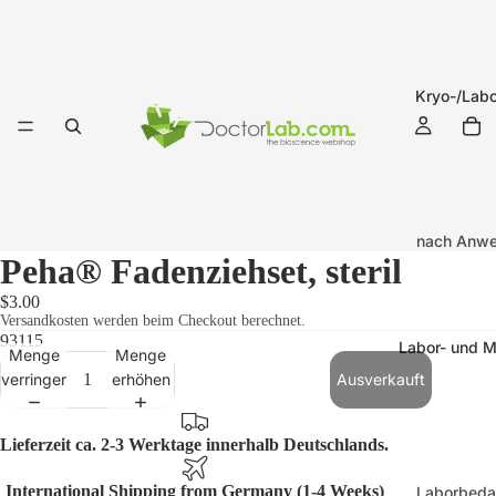
Kryo-/Labo
nach Anw
Peha® Fadenziehset, steril
Kryo-Etik
(-196°C b
$3.00
Versandkosten werden beim Checkout berechnet.
+121°C)
93115
Labor- und M
Menge
Menge
Labor-Eti
verringern
erhöhen
Ausverkauft
(-20°C bi
+121°C)
Lieferzeit ca. 2-3 Werktage innerhalb Deutschlands.
Kryo-Etike
International Shipping from Germany (1-4 Weeks)
Laborbeda