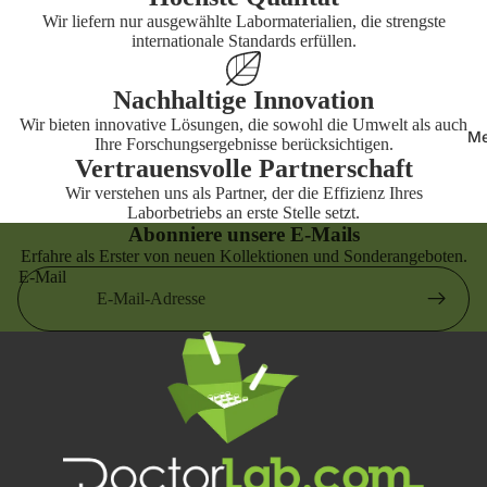
n
Wir liefern nur ausgewählte Labormaterialien, die strengste
Labor-Etik
internationale Standards erfüllen.
Visitenmä
Form
Hosen
Labor-Eti
Nachhaltige Innovation
Messgerä
eckig
Wir bieten innovative Lösungen, die sowohl die Umwelt als auch
Me
Ihre Forschungsergebnisse berücksichtigen.
Labor-Eti
Vertrauensvolle Partnerschaft
rund
Wir verstehen uns als Partner, der die Effizienz Ihres
Laborbetriebs an erste Stelle setzt.
Abonniere unsere E-Mails
Erfahre als Erster von neuen Kollektionen und Sonderangeboten.
E-Mail