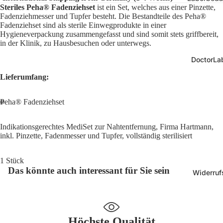
Größe
Steriles Peha® Fadenziehset
ist ein Set, welches aus einer Pinzette,
Laborgla
Fadenziehmesser und Tupfer besteht. Die Bestandteile des Peha®
10 mm, r
Fadenziehset sind als sterile Einwegprodukte in einer
Zubehör
Hygieneverpackung zusammengefasst und sind somit stets griffbereit,
24 x 20 
Laborsich
in der Klinik, zu Hausbesuchen oder unterwegs.
28 x 12 
Pipetten 
DoctorLab
33 x 14 
Kunststo
Lieferumfang:
36 x 14 
e
67 x 25 
Peha® Fadenziehset
Präparie
70 x 70 
Mikrosko
Indikationsgerechtes MediSet zur Nahtentfernung, Firma Hartmann,
hör
inkl. Pinzette, Fadenmesser und Tupfer, vollständig sterilisiert
Kryo-Etike
Form
Medizinbe
1 Stück
Das könnte auch interessant für Sie sein
Kryo-Etik
Widerruf
Anatomi
eckig
Modelle
Kryo-Etik
Physioth
rund
Höchste Qualität
Diagnost